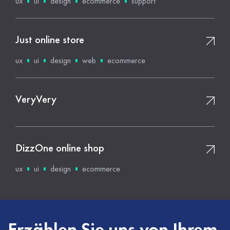
ux
ui
design
ecommerce
support
Just online store
ux
ui
design
web
ecommerce
VeryVery
DizzOne online shop
ux
ui
design
ecommerce
Erzählen Sie uns von Ihrem