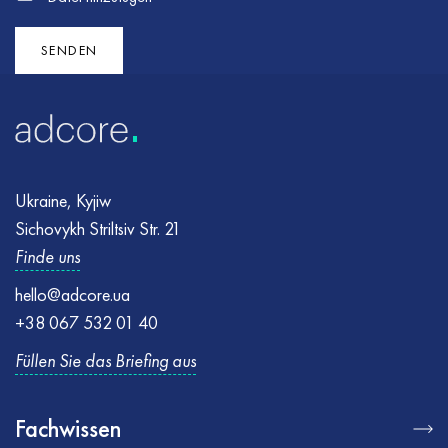
Fehler
Fehler
:
:
Formular konnte nicht gesendet werden. Bitte versuchen
Stellen Sie sicher, dass alle erforderlichen Felder korrekt
Sie es erneut
ausgefüllt sind, und versuchen Sie es erneut
SENDEN
Ukraine, Kyjiw
Sichovykh Striltsiv Str. 21
Finde uns
hello@adcore.ua
+38 067 532 01 40
Füllen Sie das Briefing aus
Fachwissen