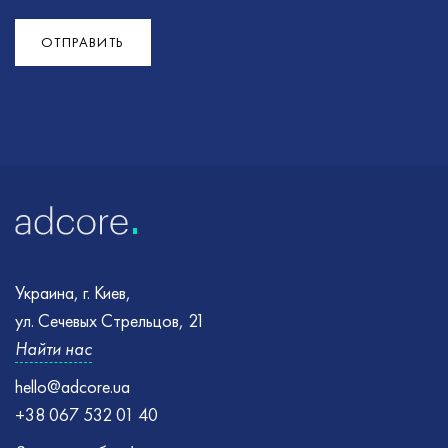
Ошибка
Ошибка
:
:
Не удалось отправить форму. Попробуйте еще
Убедитесь, что все необходимые поля правильно
раз
заполнены и повторите попытку
ОТПРАВИТЬ
Украина, г. Киев,
ул. Сечевых Стрельцов, 21
Найти нас
hello@adcore.ua
+38 067 532 01 40