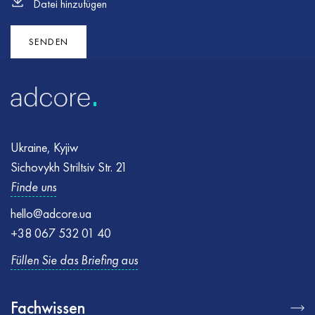
Datei hinzufügen
Fehler
Fehler
:
:
Formular konnte nicht gesendet werden. Bitte versuchen
Stellen Sie sicher, dass alle erforderlichen Felder korrekt
Sie es erneut
ausgefüllt sind, und versuchen Sie es erneut
SENDEN
Ukraine, Kyjiw
Sichovykh Striltsiv Str. 21
Finde uns
hello@adcore.ua
+38 067 532 01 40
Füllen Sie das Briefing aus
Fachwissen