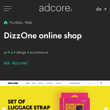
de
Portfolio
Web
/
/
DizzOne
online
shop
ux
ui
design
ecommerce
dizz.one/