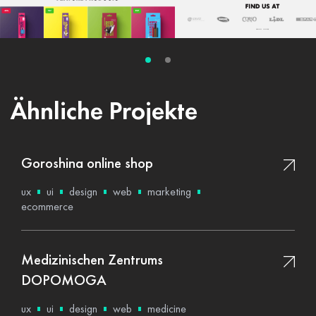
Ähnliche Projekte
Goroshina online shop
ux
ui
design
web
marketing
ecommerce
Medizinischen Zentrums
DOPOMOGA
ux
ui
design
web
medicine