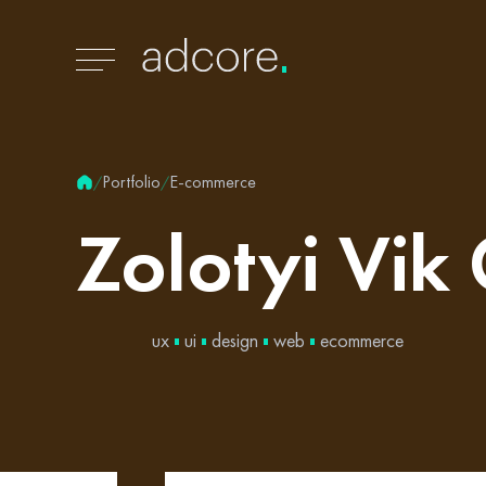
Portfolio
E-commerce
/
/
Zolotyi
Vik
ux
ui
design
web
ecommerce