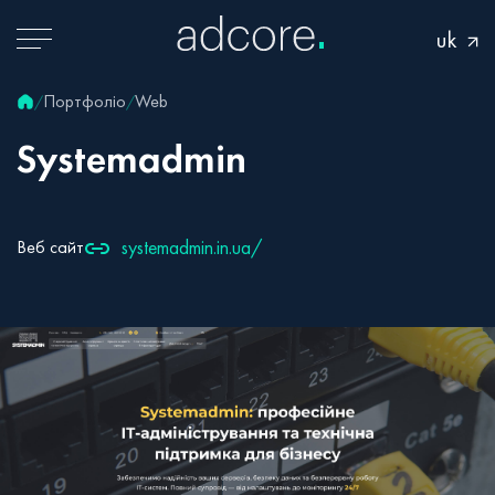
uk
Портфоліо
Web
/
/
Systemadmin
systemadmin.in.ua/
Веб сайт