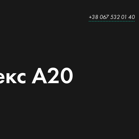
+38 067 532 01 40
екс
A20