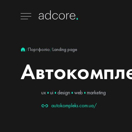
Портфоліо
Landing page
/
/
Автокомпл
ux
ui
design
web
marketing
autokompleks.com.ua/