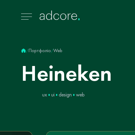
Портфоліо
Web
/
/
Heineken
ux
ui
design
web