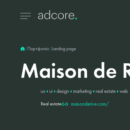
Портфоліо
Landing page
/
/
Maison
de
ux
ui
design
marketing
real estate
web
maisonderive.com/
Real estate