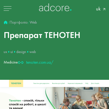
uk
Портфоліо
Web
/
/
Препарат
ТЕНОТЕН
ux
ui
design
web
tenoten.com.ua/
Medicine