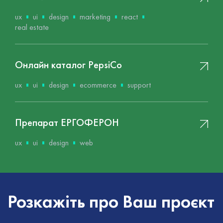
ux
ui
design
marketing
react
real estate
Онлайн каталог PepsiCo
ux
ui
design
ecommerce
support
Препарат ЕРГОФЕРОН
ux
ui
design
web
Розкажіть про Ваш проєкт