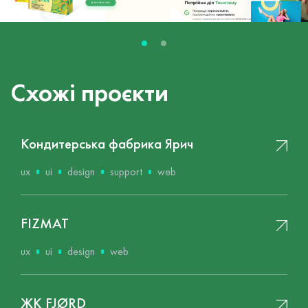
Схожі проєкти
Кондитерська фабрика Ярич
ux
ui
design
support
web
FIZMAT
ux
ui
design
web
ЖК FJØRD