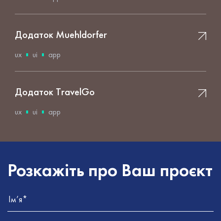
Додаток Muehldorfer
ux
ui
app
Додаток TravelGo
ux
ui
app
Розкажіть про Ваш проєкт