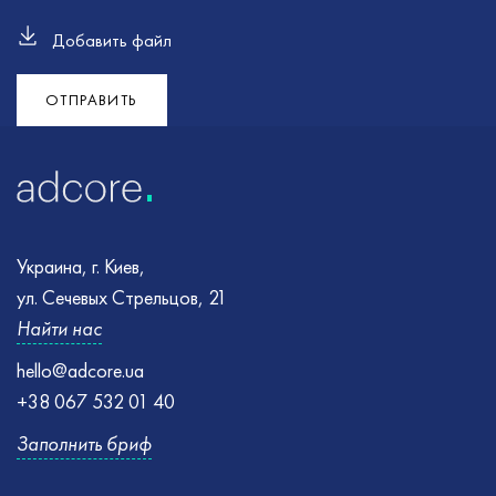
Добавить файл
Ошибка
Ошибка
:
:
Не удалось отправить форму. Попробуйте еще
Убедитесь, что все необходимые поля правильно
раз
заполнены и повторите попытку
ОТПРАВИТЬ
Украина, г. Киев,
ул. Сечевых Стрельцов, 21
Найти нас
hello@adcore.ua
+38 067 532 01 40
Заполнить бриф