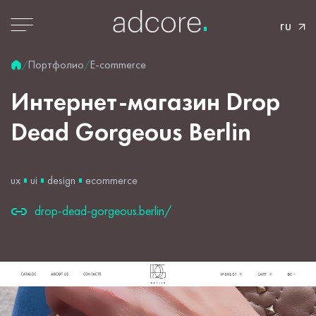
ru
Портфолио
E-commerce
/
/
Интернет-магазин
Drop
Dead
Gorgeous
Berlin
ux
ui
design
ecommerce
drop-dead-gorgeous.berlin/