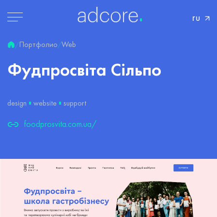
ru
Портфолио
Web
/
/
Фудпросвіта
Сільпо
design
website
support
foodprosvita.com.ua/