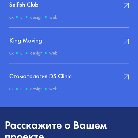
Selfish Club
ux
ui
design
web
King Moving
ux
ui
design
web
Стоматология DS Clinic
ux
ui
design
web
Расскажите о Вашем
проекте