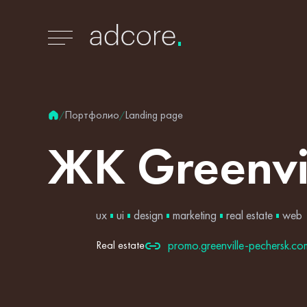
Портфолио
Landing page
/
/
ЖК
Greenvi
ux
ui
design
marketing
real estate
web
promo.greenville-pechersk.c
Real estate