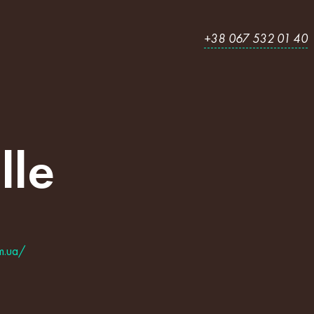
+38 067 532 01 40
lle
om.ua/