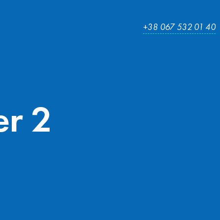
+38 067 532 01 40
er
2