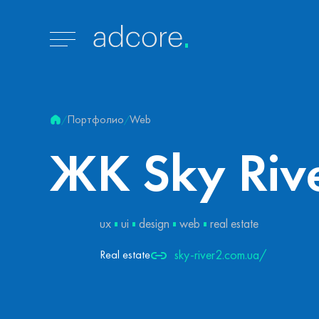
Портфолио
Web
/
/
ЖК
Sky
Riv
ux
ui
design
web
real estate
sky-river2.com.ua/
Real estate