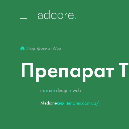
Портфолио
Web
/
/
Препарат
ux
ui
design
web
tenoten.com.ua/
Medicine