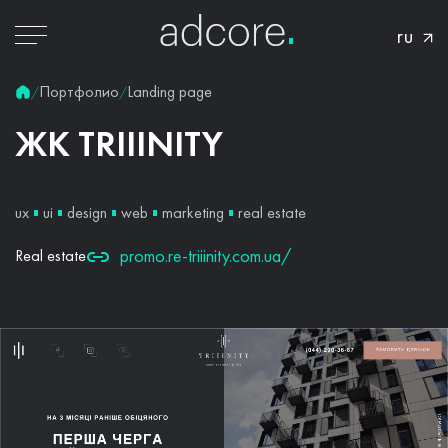
ru
Портфолио
Landing page
/
/
ЖК
TRIIINITY
ux
ui
design
web
marketing
real estate
promo.re-triiinity.com.ua/
Real estate