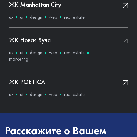
ЖК Manhattan City
ux
ui
design
web
real estate
ЖК Новая Буча
ux
ui
design
web
real estate
marketing
ЖК POETICA
ux
ui
design
web
real estate
Расскажите о Вашем