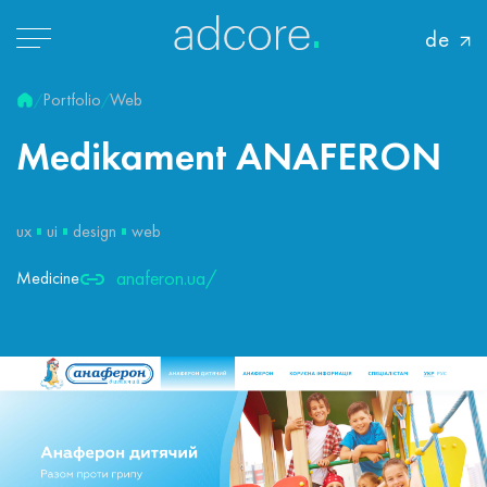
de
Portfolio
Web
/
/
Medikament
ANAFERON
ux
ui
design
web
anaferon.ua/
Medicine