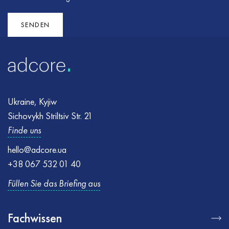
Fehler
Fehler
:
:
Formular konnte nicht gesendet werden. Bitte versuchen
Stellen Sie sicher, dass alle erforderlichen Felder korrekt
Sie es erneut
ausgefüllt sind, und versuchen Sie es erneut
SENDEN
Ukraine, Kyjiw
Sichovykh Striltsiv Str. 21
Finde uns
hello@adcore.ua
+38 067 532 01 40
Füllen Sie das Briefing aus
Fachwissen