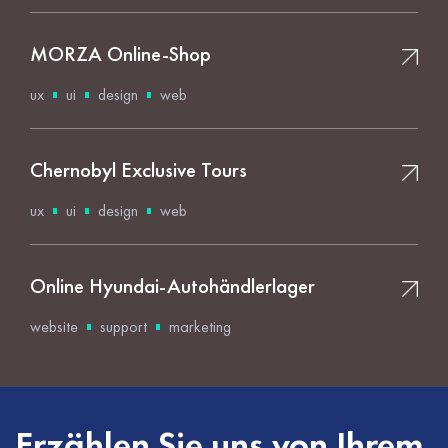
MORZA Online-Shop
ux
ui
design
web
Chernobyl Exclusive Tours
ux
ui
design
web
Online Hyundai-Autohändlerlager
website
support
marketing
Erzählen Sie uns von Ihrem