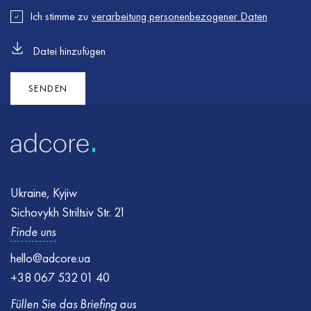
Ich stimme zu
verarbeitung personenbezogener Daten
Datei hinzufügen
Fehler
Fehler
:
:
Formular konnte nicht gesendet werden. Bitte versuchen
Stellen Sie sicher, dass alle erforderlichen Felder korrekt
Sie es erneut
ausgefüllt sind, und versuchen Sie es erneut
SENDEN
Ukraine, Kyjiw
Sichovykh Striltsiv Str. 21
Finde uns
hello@adcore.ua
+38 067 532 01 40
Füllen Sie das Briefing aus