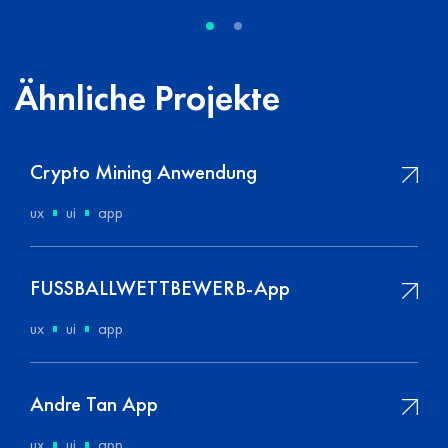
Ähnliche Projekte
Crypto Mining Anwendung
ux
ui
app
FUSSBALLWETTBEWERB-App
ux
ui
app
Andre Tan App
ux
ui
app