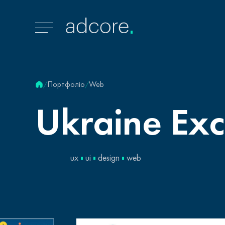
Портфоліо
Web
/
/
Ukraine
Exc
ux
ui
design
web