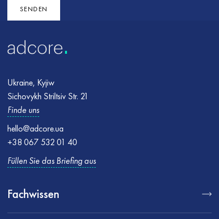
Sie es erneut
ausgefüllt sind, und versuchen Sie es erneut
SENDEN
Ukraine, Kyjiw
Sichovykh Striltsiv Str. 21
Finde uns
hello@adcore.ua
+38 067 532 01 40
Füllen Sie das Briefing aus
Fachwissen