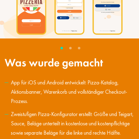
Was wurde gemacht
App für iOS und Android entwickelt: Pizza-Katalog,
Aktionsbanner, Warenkorb und vollständiger Checkout-
Prozess.
Zweistufigen Pizza-Konfigurator erstellt: Größe und Teigart,
Sauce, Beläge unterteilt in kostenlose und kostenpflichtige
sowie separate Beläge für die linke und rechte Hälfte.