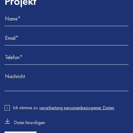
Projekt
Ich stimme zu
verarbeitung personenbezogener Daten
Datei hinzufügen
Fehler
Fehler
:
:
Formular konnte nicht gesendet werden. Bitte versuchen
Stellen Sie sicher, dass alle erforderlichen Felder korrekt