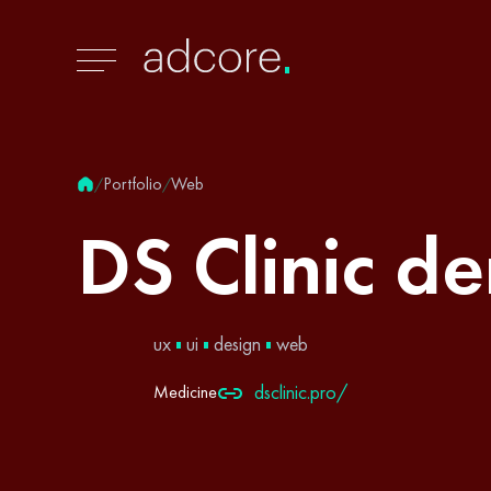
Portfolio
Web
/
/
DS
Clinic
de
ux
ui
design
web
dsclinic.pro/
Medicine