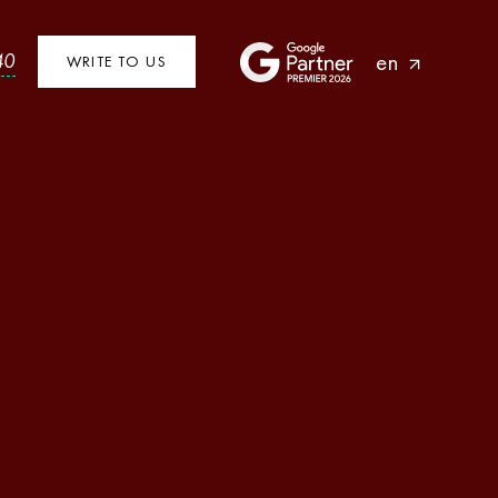
en
40
WRITE TO US